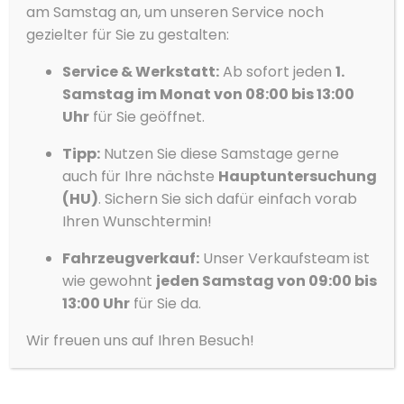
34.400 €
am Samstag an, um unseren Service noch
Akzeptieren
gezielter für Sie zu gestalten:
19% MwSt.
Service & Werkstatt:
Ab sofort jeden
1.
Ablehnen
Samstag im Monat von 08:00 bis 13:00
Vorlieben
Uhr
für Sie geöffnet.
Datenschutzerklärung
Datenschutzerklärung
Impressum
Tipp:
Nutzen Sie diese Samstage gerne
auch für Ihre nächste
Hauptuntersuchung
(HU)
. Sichern Sie sich dafür einfach vorab
Ihren Wunschtermin!
Fahrzeugverkauf:
Unser Verkaufsteam ist
wie gewohnt
jeden Samstag von 09:00 bis
13:00 Uhr
für Sie da.
Wir freuen uns auf Ihren Besuch!
Volvo
XC60
T8 Ultimate Black