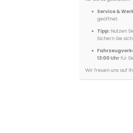
Service & Wer
geöffnet.
Fahrzeugbeschreib
Tipp:
Nutzen Si
Sichern Sie sic
Fahrzeugverk
Kontaktdaten
13:00 Uhr
für Si
Wir freuen uns auf I
Autoforum Prokop
Luckenwalder Berg 5
14913
Jüterbog
E-Mail:
info@autohaus-prokop.de
Telefon:
03372 - 41 72 0