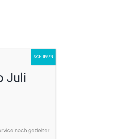
Spurhalteassistent
Standheizung
Totwinkel-Assistent
Touchscreen
Traktionskontrolle
Tuner/Radio, Radio DAB
SCHLIEẞEN
USB
Verkehrszeichenerkennung
 Juli
Volldigitales Kombiinstrument
Winterpaket
Zentralverriegelung
rvice noch gezielter