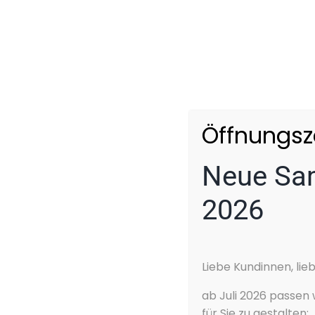
Blendfreies Fernlicht
Bluetooth
Bordcomputer
ESP
Elektr. Fensterheber
Elektr. Heckklappe
Öffnungsz
Elektr. Seitenspiegel
Elektr. Sitzeinstellung
Neue Sam
Elektr. Wegfahrsperre
Fernlichtassistent
2026
Freisprecheinrichtung
Garantie
Gepäckraumabtrennung
Liebe Kundinnen, lie
ab Juli 2026 passen
für Sie zu gestalten: