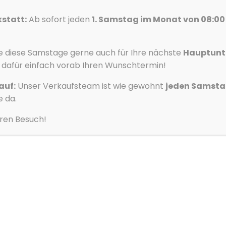
Akzeptieren
Ablehnen
Vorlieben
kstatt:
Ab sofort jeden
1. Samstag im Monat von 08:00 
ung
Datenschutzerklärung
Datenschutzerklärung
Impressum
e diese Samstage gerne auch für Ihre nächste
Hauptunt
h dafür einfach vorab Ihren Wunschtermin!
auf:
Unser Verkaufsteam ist wie gewohnt
jeden Samstag
Fahrzeug anfragen
e da.
hren Besuch!
N
E-Mail *
T