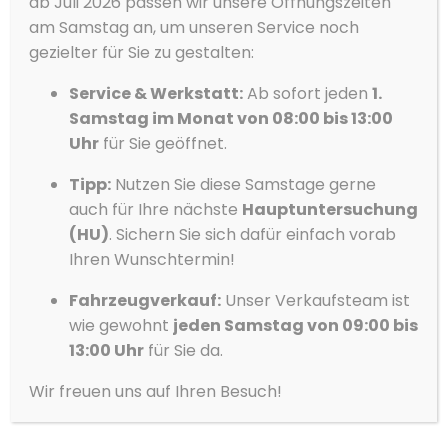
ab Juli 2026 passen wir unsere Öffnungszeiten
optimieren.
am Samstag an, um unseren Service noch
Akzeptieren
gezielter für Sie zu gestalten:
Service & Werkstatt:
Ab sofort jeden
1.
Ablehnen
Samstag im Monat von 08:00 bis 13:00
Vorlieben
Uhr
für Sie geöffnet.
RECHTLICHES
Datenschutzerklärung
Datenschutzerklärung
Impressum
Tipp:
Nutzen Sie diese Samstage gerne
Impressum
auch für Ihre nächste
Hauptuntersuchung
Datenschutz
(HU)
. Sichern Sie sich dafür einfach vorab
Ihren Wunschtermin!
Fahrzeugverkauf:
Unser Verkaufsteam ist
KONTAKT
wie gewohnt
jeden Samstag von 09:00 bis
13:00 Uhr
für Sie da.
Luckenwalder Berg 5
14913 Jüterbog
Wir freuen uns auf Ihren Besuch!
Tel: 03372 41720