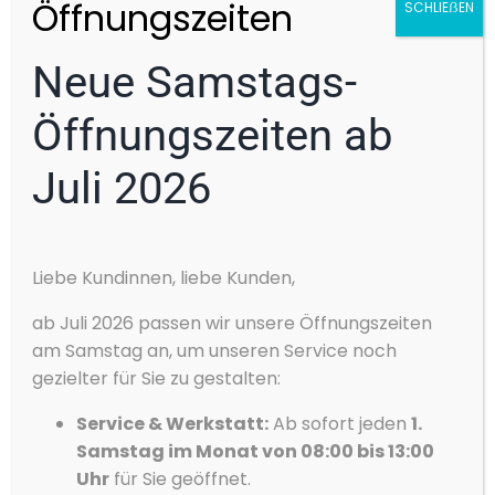
Öffnungszeiten
SCHLIEẞEN
KAROQ
Neue Samstags-
Öffnungszeiten ab
Juli 2026
Cookie-Zustimmung
Liebe Kundinnen, liebe Kunden,
verwalten
Wir verwenden Cookies, um unsere Website und unseren Service zu
KAMIQ
ab Juli 2026 passen wir unsere Öffnungszeiten
optimieren.
am Samstag an, um unseren Service noch
Akzeptieren
gezielter für Sie zu gestalten:
Service & Werkstatt:
Ab sofort jeden
1.
Ablehnen
Samstag im Monat von 08:00 bis 13:00
Vorlieben
Uhr
für Sie geöffnet.