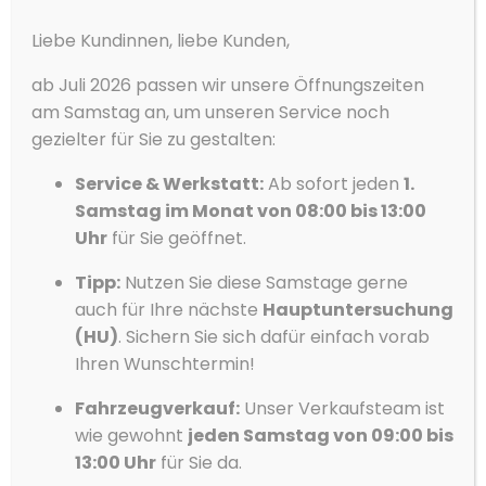
Schiebedach
Cookie-Zustimmung
Liebe Kundinnen, liebe Kunden,
Schlüssellose Zentralverriegelung
verwalten
Wir verwenden Cookies, um unsere Website und unseren Service zu
Servolenkung
ab Juli 2026 passen wir unsere Öffnungszeiten
optimieren.
am Samstag an, um unseren Service noch
Sitzheizung
Akzeptieren
gezielter für Sie zu gestalten:
Sommerreifen
Soundsystem
Service & Werkstatt:
Ab sofort jeden
1.
Ablehnen
Samstag im Monat von 08:00 bis 13:00
Sportfahrwerk
Vorlieben
Uhr
für Sie geöffnet.
Sportpaket
Datenschutzerklärung
Datenschutzerklärung
Impressum
Sportsitze
Tipp:
Nutzen Sie diese Samstage gerne
auch für Ihre nächste
Hauptuntersuchung
Sprachsteuerung
(HU)
. Sichern Sie sich dafür einfach vorab
Spurhalteassistent
Ihren Wunschtermin!
Start/Stopp-Automatik
Fahrzeugverkauf:
Unser Verkaufsteam ist
Totwinkel-Assistent
wie gewohnt
jeden Samstag von 09:00 bis
Touchscreen
13:00 Uhr
für Sie da.
Traktionskontrolle