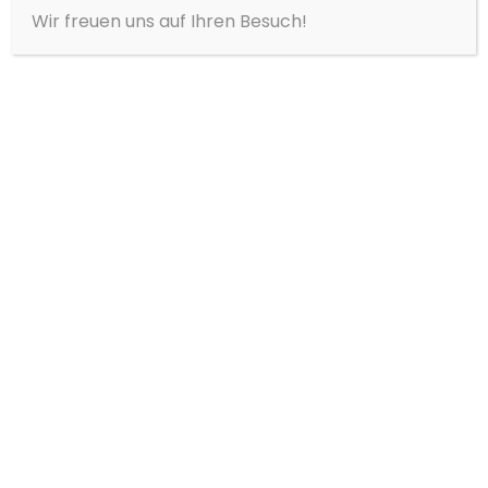
Wir freuen uns auf Ihren Besuch!
Tuner/Radio
USB
Verkehrszeichenerkennung
Volldigitales Kombiinstrument
WLAN / Wifi Hotspot
Winterpaket
Zentralverriegelung
adaptives Kurvenlicht
Fahrzeugbeschreibung