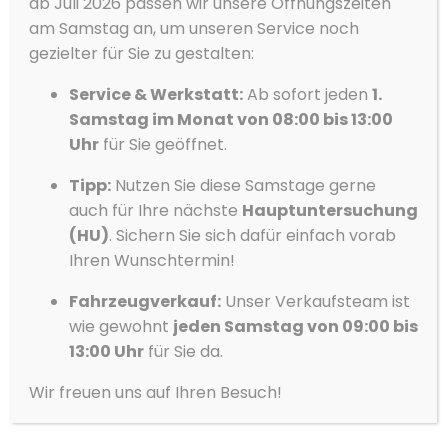
ab Juli 2026 passen wir unsere Öffnungszeiten
30.990 €
optimieren.
am Samstag an, um unseren Service noch
19% MwSt.
Akzeptieren
gezielter für Sie zu gestalten:
Service & Werkstatt:
Ab sofort jeden
1.
Ablehnen
Samstag im Monat von 08:00 bis 13:00
Vorlieben
Uhr
für Sie geöffnet.
Datenschutzerklärung
Datenschutzerklärung
Impressum
Tipp:
Nutzen Sie diese Samstage gerne
auch für Ihre nächste
Hauptuntersuchung
(HU)
. Sichern Sie sich dafür einfach vorab
Ihren Wunschtermin!
Fahrzeugverkauf:
Unser Verkaufsteam ist
wie gewohnt
jeden Samstag von 09:00 bis
13:00 Uhr
für Sie da.
Wir freuen uns auf Ihren Besuch!
Volvo
XC40
B4 DKG