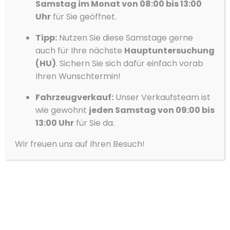
Spurhalteassistent
Samstag im Monat von 08:00 bis 13:00
Vorlieben
Uhr
für Sie geöffnet.
Start/Stopp-Automatik
Totwinkel-Assistent
Datenschutzerklärung
Datenschutzerklärung
Impressum
Tipp:
Nutzen Sie diese Samstage gerne
Touchscreen
auch für Ihre nächste
Hauptuntersuchung
(HU)
. Sichern Sie sich dafür einfach vorab
Traktionskontrolle
Ihren Wunschtermin!
Tuner/Radio, Radio DAB
USB
Fahrzeugverkauf:
Unser Verkaufsteam ist
wie gewohnt
jeden Samstag von 09:00 bis
Verkehrszeichenerkennung
13:00 Uhr
für Sie da.
Volldigitales Kombiinstrument
Wir freuen uns auf Ihren Besuch!
WLAN / Wifi Hotspot
Winterpaket
Zentralverriegelung
adaptives Kurvenlicht