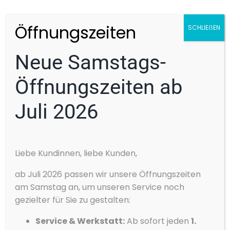
hinten, 360° Kamera
Partikelfilter
Öffnungszeiten
SCHLIEẞEN
Regensensor
Neue Samstags-
Reifendruckkontrolle
Scheckheftgepflegt
Öffnungszeiten ab
Scheinwerferreinigung
Schlüssellose Zentralverriegelung
Juli 2026
Servolenkung
Sitzheizung
Cookie-Zustimmung
Skisack
Liebe Kundinnen, liebe Kunden,
verwalten
Sommerreifen
Wir verwenden Cookies, um unsere Website und unseren Service zu
ab Juli 2026 passen wir unsere Öffnungszeiten
optimieren.
Soundsystem
am Samstag an, um unseren Service noch
Akzeptieren
Sportpaket
gezielter für Sie zu gestalten:
Sprachsteuerung
Service & Werkstatt:
Ab sofort jeden
1.
Ablehnen