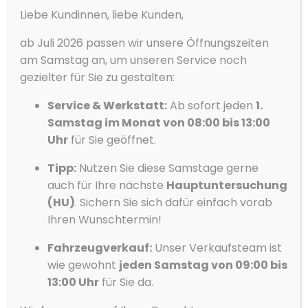
Tempomat
Liebe Kundinnen, liebe Kunden,
verwalten
Touchscreen
Wir verwenden Cookies, um unsere Website und unseren Service zu
ab Juli 2026 passen wir unsere Öffnungszeiten
optimieren.
Traktionskontrolle
am Samstag an, um unseren Service noch
Akzeptieren
gezielter für Sie zu gestalten:
Tuner/Radio, Radio DAB
USB
Service & Werkstatt:
Ab sofort jeden
1.
Ablehnen
Verkehrszeichenerkennung
Samstag im Monat von 08:00 bis 13:00
Vorlieben
Uhr
für Sie geöffnet.
Volldigitales Kombiinstrument
Datenschutzerklärung
Datenschutzerklärung
Impressum
WLAN / Wifi Hotspot
Tipp:
Nutzen Sie diese Samstage gerne
Zentralverriegelung
auch für Ihre nächste
Hauptuntersuchung
(HU)
. Sichern Sie sich dafür einfach vorab
Ihren Wunschtermin!
Fahrzeugverkauf:
Unser Verkaufsteam ist
wie gewohnt
jeden Samstag von 09:00 bis
Fahrzeugbeschreibung
13:00 Uhr
für Sie da.