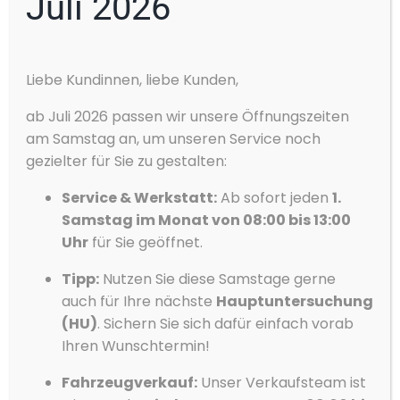
Juli 2026
(gewichtet
kombiniert)
Cookie-Zustimmung
Kraftstoffverbrauch (kombiniert):
5,5 l/100km
;
CO
-
2
Liebe Kundinnen, liebe Kunden,
verwalten
Emissionen (kombiniert):
144 g/km
;
CO
-Klasse:
E
2
Wir verwenden Cookies, um unsere Website und unseren Service zu
ab Juli 2026 passen wir unsere Öffnungszeiten
optimieren.
Fahrzeug anzeigen
vergleichen
(
0
)
am Samstag an, um unseren Service noch
Akzeptieren
gezielter für Sie zu gestalten:
parken
Service & Werkstatt:
Ab sofort jeden
1.
Ablehnen
37.900 €
Samstag im Monat von 08:00 bis 13:00
Vorlieben
Uhr
für Sie geöffnet.
19% MwSt.
Datenschutzerklärung
Datenschutzerklärung
Impressum
Tipp:
Nutzen Sie diese Samstage gerne
auch für Ihre nächste
Hauptuntersuchung
(HU)
. Sichern Sie sich dafür einfach vorab
Ihren Wunschtermin!
Fahrzeugverkauf:
Unser Verkaufsteam ist