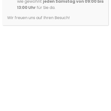
wie gewohnt
jeden Samstag von 09:00 bis
13:00 Uhr
für Sie da.
Wir freuen uns auf Ihren Besuch!
Volvo
XC60
T6 Essential AWD*PDC*AHK*PANO*STHZG*
Typ
Pkw
Kraftstoff
Hybrid (Benzin/Elektro)
Getriebe
Automatik
Leistung
294 KW / 400 PS
Kilometerstand
41.700 km
Erstzulassung
04/2024