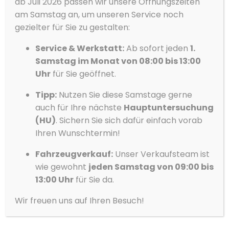
ab Juli 2026 passen wir unsere Öffnungszeiten
30.990 €
optimieren.
am Samstag an, um unseren Service noch
19% MwSt.
Akzeptieren
gezielter für Sie zu gestalten:
Service & Werkstatt:
Ab sofort jeden
1.
Ablehnen
Samstag im Monat von 08:00 bis 13:00
Vorlieben
Uhr
für Sie geöffnet.
Datenschutzerklärung
Datenschutzerklärung
Impressum
Tipp:
Nutzen Sie diese Samstage gerne
auch für Ihre nächste
Hauptuntersuchung
(HU)
. Sichern Sie sich dafür einfach vorab
Ihren Wunschtermin!
Fahrzeugverkauf:
Unser Verkaufsteam ist
wie gewohnt
jeden Samstag von 09:00 bis
13:00 Uhr
für Sie da.
Wir freuen uns auf Ihren Besuch!
Volvo
XC40
B4 DKG