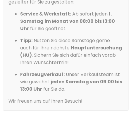
Sitzheizung hinten
gezielter für Sie zu gestalten:
Skisack
Service & Werkstatt:
Ab sofort jeden
1.
Ablehnen
Sommerreifen
Samstag im Monat von 08:00 bis 13:00
Vorlieben
Soundsystem
Uhr
für Sie geöffnet.
Sportpaket
Datenschutzerklärung
Datenschutzerklärung
Impressum
Tipp:
Nutzen Sie diese Samstage gerne
Sprachsteuerung
auch für Ihre nächste
Hauptuntersuchung
Spurhalteassistent
(HU)
. Sichern Sie sich dafür einfach vorab
Ihren Wunschtermin!
Standheizung
Start/Stopp-Automatik
Fahrzeugverkauf:
Unser Verkaufsteam ist
wie gewohnt
jeden Samstag von 09:00 bis
Touchscreen
13:00 Uhr
für Sie da.
Traktionskontrolle
Tuner/Radio, Radio DAB
Wir freuen uns auf Ihren Besuch!
USB
Verkehrszeichenerkennung
Volldigitales Kombiinstrument