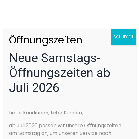
Panorama-Dach
Parksensoren vorne, Parksensoren
hinten, 360° Kamera
Partikelfilter
Öffnungszeiten
SCHLIEẞEN
Plug-in-Hybrid
Regensensor
Neue Samstags-
Reifendruckkontrolle
Öffnungszeiten ab
Scheckheftgepflegt
Scheinwerferreinigung
Juli 2026
Schiebedach
Schlüssellose Zentralverriegelung
Cookie-Zustimmung
Servolenkung
Liebe Kundinnen, liebe Kunden,
verwalten
Sitzbelüftung
Wir verwenden Cookies, um unsere Website und unseren Service zu
ab Juli 2026 passen wir unsere Öffnungszeiten
optimieren.
Sitzheizung
am Samstag an, um unseren Service noch
Akzeptieren