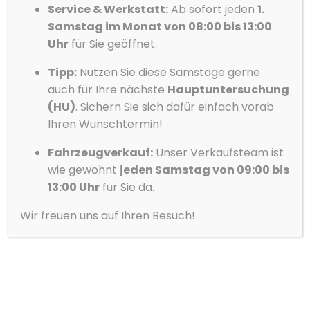
Service & Werkstatt:
Ab sofort jeden
1.
Ablehnen
Sa
9:00 – 13:00
8:00 – 12:00
Samstag im Monat von 08:00 bis 13:00
Vorlieben
Uhr
für Sie geöffnet.
Datenschutzerklärung
Datenschutzerklärung
Impressum
Tipp:
Nutzen Sie diese Samstage gerne
Skoda
Werkstatt
auch für Ihre nächste
Hauptuntersuchung
(HU)
. Sichern Sie sich dafür einfach vorab
Mo – Fr
7:00 – 18:00
Ihren Wunschtermin!
Sa
8:00 – 12:00
Fahrzeugverkauf:
Unser Verkaufsteam ist
wie gewohnt
jeden Samstag von 09:00 bis
13:00 Uhr
für Sie da.
Volvo
Verkauf
Werkstatt
Wir freuen uns auf Ihren Besuch!
Mo – Fr
9:00 – 18:00
7:00 – 18:00
Sa
9:00 – 13:00
8:00 – 12:00