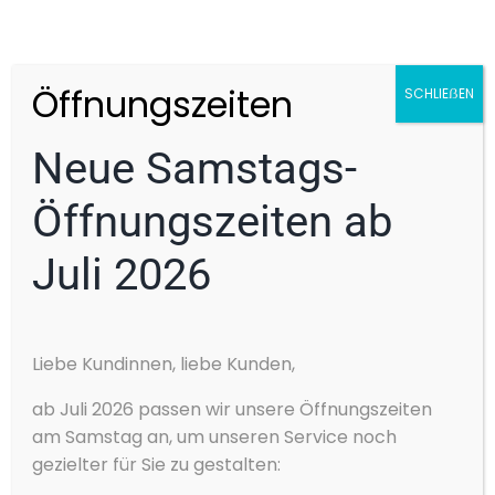
GEBRAUCHTWAGEN
Impressum
Datenschutz
Öffnungszeiten
SCHLIEẞEN
PROBEFAHRT
Neue Samstags-
KONTAKT
Öffnungszeiten ab
KARRIERE
Luckenwalder Berg 5
14913 Jüterbog
Juli 2026
Tel: 03372 41720
SERVICE
Cookie-Zustimmung
Liebe Kundinnen, liebe Kunden,
verwalten
ÖFFNUNGSZEITEN
VERMIETUNG
Wir verwenden Cookies, um unsere Website und unseren Service zu
ab Juli 2026 passen wir unsere Öffnungszeiten
optimieren.
am Samstag an, um unseren Service noch
Hyundai
Verkauf
Werkstatt
Akzeptieren
gezielter für Sie zu gestalten:
Mo – Fr
9:00 – 18:00
7:00 – 18:00