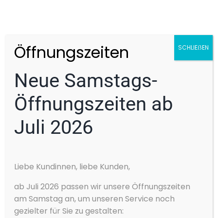
> 17″ Leichtmetallfelgen
Jetzt konfigurieren!
Öffnungszeiten
SCHLIEẞEN
Neue Samstags-
Öffnungszeiten ab
Juli 2026
Cookie-Zustimmung
Liebe Kundinnen, liebe Kunden,
verwalten
Wir verwenden Cookies, um unsere Website und unseren Service zu
ab Juli 2026 passen wir unsere Öffnungszeiten
optimieren.
ŠKODA OCTAVIA COMBI CLEVER
am Samstag an, um unseren Service noch
Akzeptieren
gezielter für Sie zu gestalten: