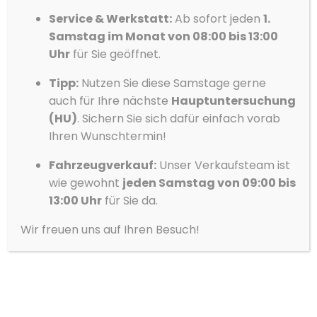
11
Service & Werkstatt:
Ab sofort jeden
1.
Ablehnen
Preisvorteil von bis zu 3.370,- €
auf die UVP
Samstag im Monat von 08:00 bis 13:00
Vorlieben
Uhr
für Sie geöffnet.
> Rückfahrkamera
> Frontradarassistent mit Fußgänger- und
Datenschutzerklärung
Datenschutzerklärung
Impressum
Tipp:
Nutzen Sie diese Samstage gerne
Radfahrererkennung und City-
auch für Ihre nächste
Hauptuntersuchung
Notbremsfunktion
(HU)
. Sichern Sie sich dafür einfach vorab
> LED-Nebelscheinwerfer mit Abbiegelicht
Ihren Wunschtermin!
> Beheizbares Lederlenkrad mit
Fahrzeugverkauf:
Unser Verkaufsteam ist
Multifunktionstasten
wie gewohnt
jeden Samstag von 09:00 bis
> 17″ Leichtmetallfelgen Pulsar AERO Schwarz
13:00 Uhr
für Sie da.
glanzgedreht
Wir freuen uns auf Ihren Besuch!
Jetzt konfigurieren!