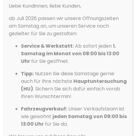
Liebe Kundinnen, liebe Kunden,
verwalten
Wir verwenden Cookies, um unsere Website und unseren Service zu
ab Juli 2026 passen wir unsere Öffnungszeiten
optimieren.
am Samstag an, um unseren Service noch
Akzeptieren
gezielter für Sie zu gestalten:
Service & Werkstatt:
Ab sofort jeden
1.
Ablehnen
Samstag im Monat von 08:00 bis 13:00
Vorlieben
Uhr
für Sie geöffnet.
Datenschutzerklärung
Datenschutzerklärung
Impressum
Tipp:
Nutzen Sie diese Samstage gerne
auch für Ihre nächste
Hauptuntersuchung
(HU)
. Sichern Sie sich dafür einfach vorab
Ihren Wunschtermin!
Fahrzeugverkauf:
Unser Verkaufsteam ist
wie gewohnt
jeden Samstag von 09:00 bis
Mehr zum ŠKODA KODIAQ
13:00 Uhr
für Sie da.