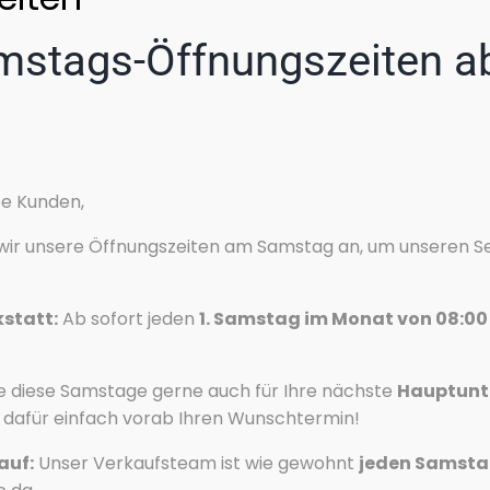
stags-Öffnungszeiten ab
Cookie-Zustimmung verwalten
be Kunden,
Wir verwenden Cookies, um unsere Website und unseren Service zu
optimieren.
 wir unsere Öffnungszeiten am Samstag an, um unseren Se
Akzeptieren
Ablehnen
Vorlieben
kstatt:
Ab sofort jeden
1. Samstag im Monat von 08:00 
Datenschutzerklärung
Datenschutzerklärung
Impressum
e diese Samstage gerne auch für Ihre nächste
Hauptunt
h dafür einfach vorab Ihren Wunschtermin!
auf:
Unser Verkaufsteam ist wie gewohnt
jeden Samstag