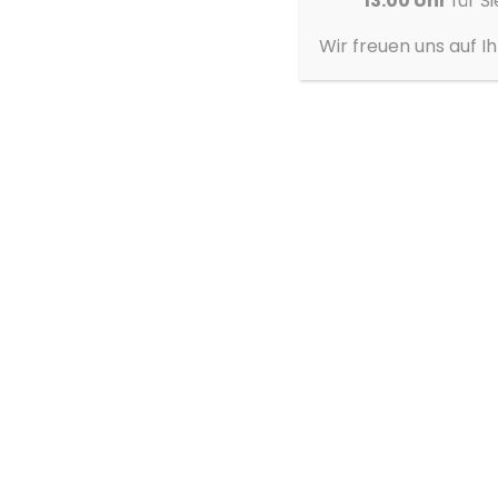
13:00 Uhr
für Si
Wir freuen uns auf I
Mehr zum ŠKODA FABIA
Konfigurator
Probefahrt