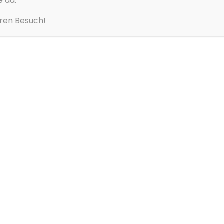
e da.
hren Besuch!